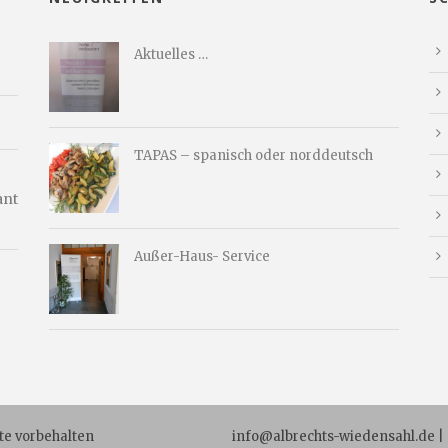
Aktuelles …
TAPAS – spanisch oder norddeutsch
ant
Außer-Haus- Service
te vorbehalten
info@albrechts-wiedensahl.de | +