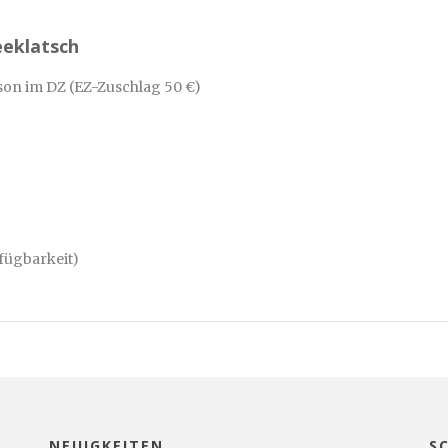
eeklatsch
rson im DZ (EZ-Zuschlag 50 €)
fügbarkeit)
NEUIGKEITEN
S